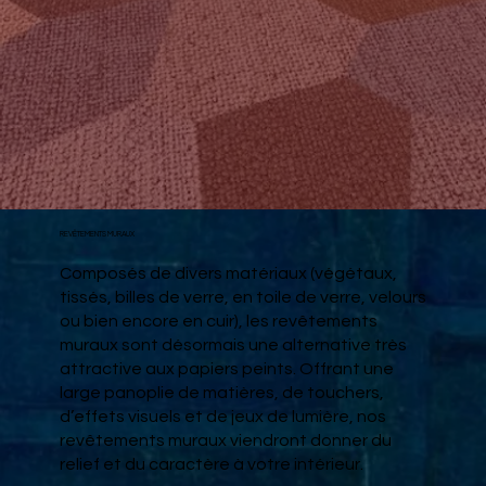
REVÊTEMENTS MURAUX
Composés de divers matériaux (végétaux,
tissés, billes de verre, en toile de verre, velours
ou bien encore en cuir), les revêtements
muraux sont désormais une alternative très
attractive aux papiers peints. Offrant une
large panoplie de matières, de touchers,
d’effets visuels et de jeux de lumière, nos
revêtements muraux viendront donner du
relief et du caractère à votre intérieur.