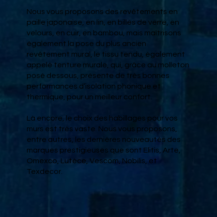
Nous vous proposons des revêtements en
paille japonaise, en lin, en billes de verre, en
velours, en cuir, en bambou, mais maîtrisons
également la pose du plus ancien
revêtement mural, le tissu tendu, également
appelé tenture murale, qui, grâce au molleton
posé dessous, présente de très bonnes
performances d’isolation phonique et
thermique, pour un meilleur confort.
Là encore, le choix des habillages pour vos
murs est très vaste. Nous vous proposons,
entre autres, les dernières nouveautés des
marques prestigieuses que sont Elitis, Arte,
Omexco, Lutèce, Vescom, Nobilis, et
Texdecor.