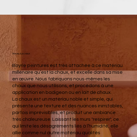
TRAVAIL À LA CHAUX
Boyrie peintures est très attachée à ce matériau
millénaire qu’est la chaux, et excelle dans sa mise
en œuvre. Nous fabriquons nous-mêmes les
chaux que nous utilisons, et procédons à une
application en badigeon ou en lait de chaux.
La chaux est un matériau noble et simple, qui
présente une texture et des nuances inimitables,
parfois imprévisibles, et produit une ambiance
très chaleureuse. Laissant les murs "respirer", ce
qui limite les désagréments liés à l’humidité, elle
allie comme nul autre matériau qualités